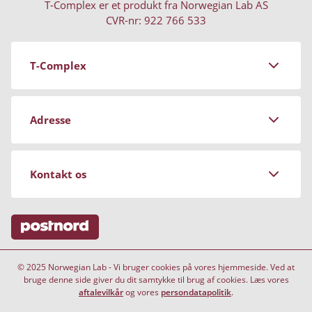
T-Complex er et produkt fra Norwegian Lab AS
CVR-nr: 922 766 533
T-Complex
Om Norwegian Lab
Adresse
Aftalevilkår
Persondatapolitik
Stockrosgatan 3
Kontakt os
Magasinet
681 91 Kristinehamn
Ofte stillede spørgsmål (FAQ)
Sweden
Opsig mit abonnement
Telefontid:
© 2025 Norwegian Lab - Vi bruger cookies på vores hjemmeside. Ved at
hverdage 10:00 - 15:00
bruge denne side giver du dit samtykke til brug af cookies. Læs vores
aftalevilkår
og vores
persondatapolitik
.
Telefon