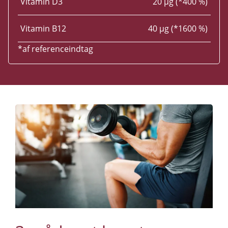
Vitamin D3
20 µg (*400 %)
Vitamin B12
40 µg (*1600 %)
*af referenceindtag